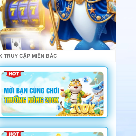
K TRUY CẬP MIỀN BẮC