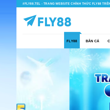
Bỏ
#FLY88.TEL - TRANG WEBSITE CHÍNH THỨC FLY88 TRÊ
qua
nội
dung
FLY88
BẮN CÁ
C