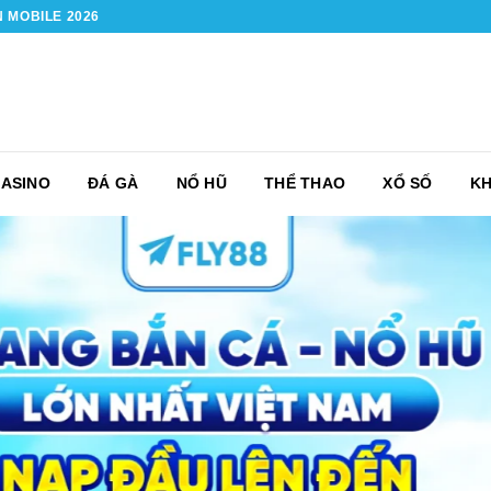
Link không chặn Fly88.com, Fly88.tel, 
N MOBILE 2026
ASINO
ĐÁ GÀ
NỔ HŨ
THỂ THAO
XỔ SỐ
KH