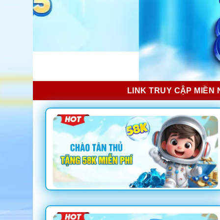
LINK TRUY CẬP MIỀN