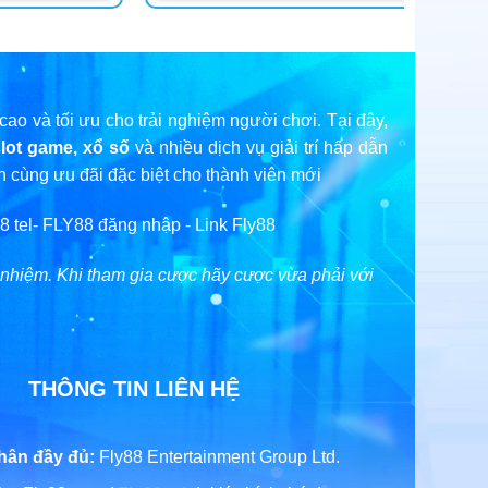
ao và tối ưu cho trải nghiệm người chơi. Tại đây,
slot game, xổ số
và nhiều dịch vụ giải trí hấp dẫn
đặn cùng ưu đãi đặc biệt cho thành viên mới
FLY88 tel- FLY88 đăng nhập - Link Fly88
ệm. Khi tham gia cược hãy cược vừa phải với
THÔNG TIN LIÊN HỆ
hân đầy đủ:
Fly88 Entertainment Group Ltd.
̣u
: Fly88.com (
Fly88.tel
đại lý chính thức)
d: 24h every day.