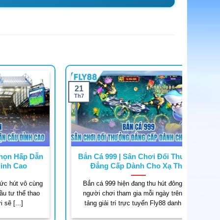
21
Th7
Chọn Hấp Dẫn
Bắn Cá 999 | Sân Chơi Đổi Thưởng
ỉnh Cao
Đẳng Cấp Dành Cho Xạ Thủ
sức hút vô cùng
Bắn cá 999 hiện đang thu hút đông đảo
ầu tư thể thao
người chơi tham gia mỗi ngày trên nền
 sẽ [...]
tảng giải trí trực tuyến Fly88 danh [...]