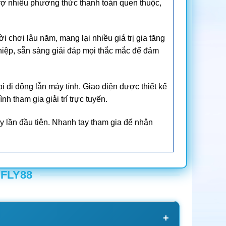
chơi lâu năm, mang lại nhiều giá trị gia tăng
iệp, sẵn sàng giải đáp mọi thắc mắc để đảm
bị di động lẫn máy tính. Giao diện được thiết kế
h tham gia giải trí trực tuyến.
 lần đầu tiên. Nhanh tay tham gia để nhận
 FLY88