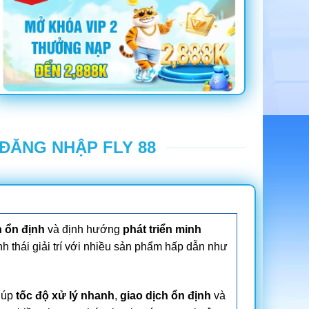
 ĐĂNG NHẬP FLY 88
 ổn định
và định hướng
phát triển minh
h thái giải trí với nhiều sản phẩm hấp dẫn như
giúp
tốc độ xử lý nhanh
,
giao dịch ổn định
và
 trợ nhiều phương thức thanh toán quen thuộc,