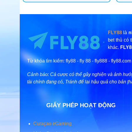
FLY88
là
n
bet thủ có
khác.
FLY8
Từ khóa tìm kiếm: fly88 - fly 88 - fly888 - fly8
Cảnh báo: Cá cược có thể gây nghiện và ảnh hưởng t
tài chính đang có, Tránh để lại hậu quả cho bản thâ
GIẤY PHÉP HOẠT ĐỘNG
Curaçao eGaming
Malta Gaming Authority
Isle of Man Gambling Supervision Commission